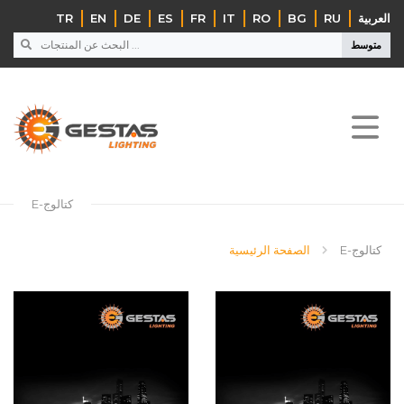
TR
EN
DE
ES
FR
IT
RO
BG
RU
‏العربية‏
متوسط
E-كتالوج
E-كتالوج
الصفحة الرئيسية