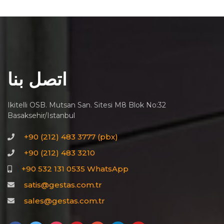
اتصل بنا
Ikitelli OSB. Mutsan San. Sitesi M8 Blok No:32
Basaksehir/Istanbul
+90 (212) 483 3777 (pbx)
+90 (212) 483 3210
+90 532 131 0535 WhatsApp
satis@gestas.com.tr
sales@gestas.com.tr