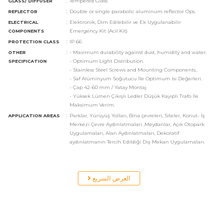
:
Tempered Glass
GLASS/ DIFFUSER
:
Double or single parabolic aluminum reflector Ops.
REFLECTOR
:
Elektronik, Dim Edilebilir ve Ek Uygulanabilir
ELECTRICAL
Emergency Kit (Acil Kit)
COMPONENTS
:
IP 66
PROTECTION CLASS
:
- Maximum durability against dust, humidity and water.
OTHER
- Optimum Light Distribution.
SPECIFICATION
- Stainless Steel Screws and Mounting Components..
- Saf Alüminyum Soğutucu İle Optimum Isı Değerleri.
- Çap 42-60 mm / Yatay Montaj
- Yüksek Lümen Çıkışlı Ledler Düşük Kayıplı Trafo İle
Maksimum Verim.
:
Parklar, Yürüyüş Yolları, Bina çevreleri, Siteler, Konut- İş
APPLICATION AREAS
Merkezi Çevre Aydınlatmaları ,Meydanlar, Açık Otopark
Uygulamaları, Alan Aydınlatmaları, Dekoratif
aydınlatmanın Tercih Edildiği Dış Mekan Uygulamaları.
العرض السريع