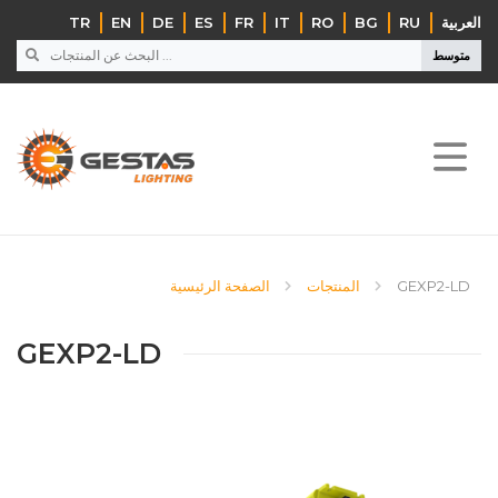
TR
EN
DE
ES
FR
IT
RO
BG
RU
‏العربية‏
متوسط
الصفحة الرئيسية
المنتجات
GEXP2-LD
GEXP2-LD