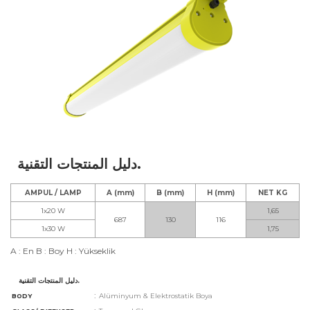
دليل المنتجات التقنية.
AMPUL / LAMP
A (mm)
B (mm)
H (mm)
NET KG
1x20 W
1,65
687
130
116
1x30 W
1,75
A : En B : Boy H : Yükseklik
دليل المنتجات التقنية.
:
Alüminyum & E
lektrostatik Boya
BODY