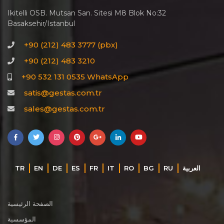
Ikitelli OSB. Mutsan San. Sitesi M8 Blok No:32
Basaksehir/Istanbul
+90 (212) 483 3777 (pbx)
+90 (212) 483 3210
+90 532 131 0535 WhatsApp
satis@gestas.com.tr
sales@gestas.com.tr
‏العربية‏
RU
BG
RO
IT
FR
ES
DE
EN
TR
الصفحة الرئيسية
المؤسسية