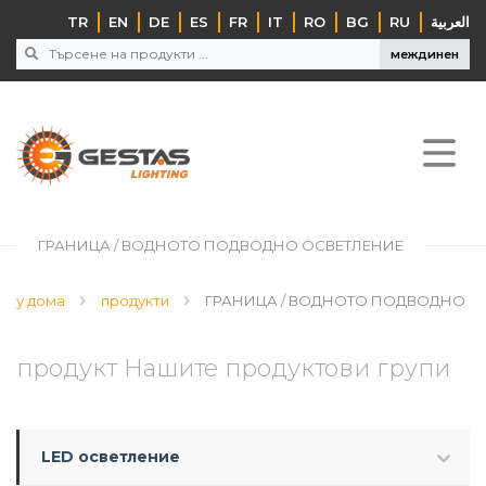
TR
EN
DE
ES
FR
IT
RO
BG
RU
‏العربية‏
междинен
ГРАНИЦА / ВОДНОТО ПОДВОДНО ОСВЕТЛЕНИЕ
у дома
продукти
ГРАНИЦА / ВОДНОТО ПОДВОДНО О
продукт Нашите продуктови групи
LED осветление