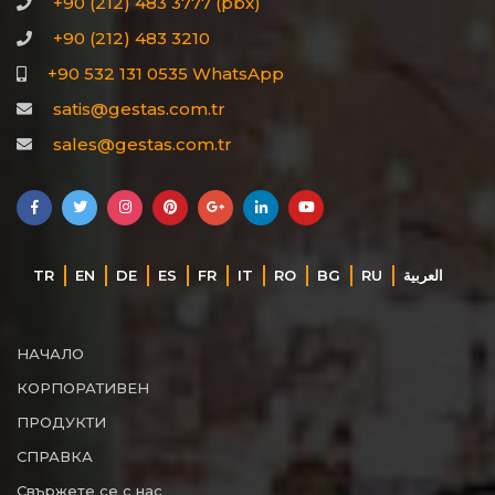
+90 (212) 483 3777 (pbx)
+90 (212) 483 3210
+90 532 131 0535 WhatsApp
satis@gestas.com.tr
sales@gestas.com.tr
TR
EN
DE
ES
FR
IT
RO
BG
RU
‏العربية‏
НАЧАЛО
КОРПОРАТИВЕН
ПРОДУКТИ
СПРАВКА
Свържете се с нас