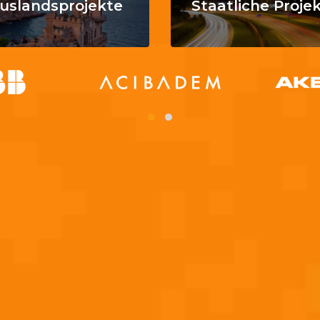
uslandsprojekte
Staatliche Proje