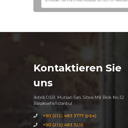
Kontaktieren Sie
uns
Ikitelli OSB. Mutsan San. Sitesi M8 Blok No:32
Basaksehir/Istanbul
+90 (212) 483 3777 (pbx)
+90 (212) 483 3210