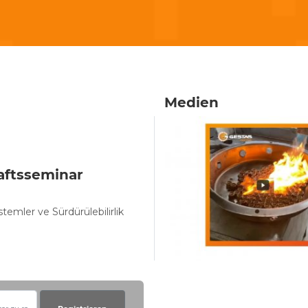
Medien
aftsseminar
stemler ve Sürdürülebilirlik