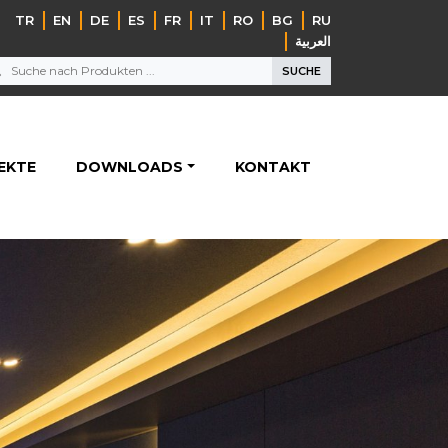
TR
EN
DE
ES
FR
IT
RO
BG
RU
‏العربية‏
SUCHE
EKTE
DOWNLOADS
KONTAKT