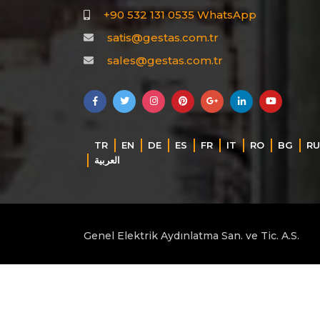
+90 532 131 0535 WhatsApp
satis@gestas.com.tr
sales@gestas.com.tr
TR
EN
DE
ES
FR
IT
RO
BG
RU
‏العربية‏
Genel Elektrik Aydınlatma San. ve Tic. A.S.