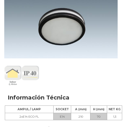
Información Técnica
AMPUL / LAMP
SOCKET
A (mm)
H (mm)
NET KG
2xE14 ECO FL
E14
210
70
1,3