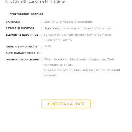
A : Lățime B : Lungime H : Înălțime
Información Técnica
:
Dkp Parul Si Vopsite Electrostatic
CARCASA
:
High transmissive acrylic diffuser UV stabilized
STICLĂ ȘI DIFUZOR
:
Suitable for use with Energy Saving Compact
ELEMENTE ELECTRICE
Fluorescent Lamps
:
IP 40
GRAD DE PROTECȚIE
:
-
ALTE CARACTERISTICI
:
Ofisler, Koridorlar, Merdivenler, Mağazalar, Oteller,
DOMENII DE APLICARE
Konferans Salonları,
Alışveriş Merkezleri, Bina Girişleri, Özel ve Dekoratif
Mekanlar
OFERTA CALITATE