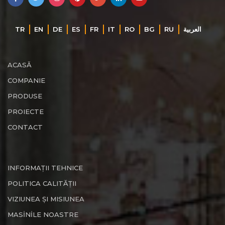
TR
EN
DE
ES
FR
IT
RO
BG
RU
‏العربية‏
ACASĂ
COMPANIE
PRODUSE
PROIECTE
CONTACT
INFORMAȚII TEHNICE
POLITICA CALITĂȚII
VIZIUNEA ȘI MISIUNEA
MASİNİLE NOASTRE