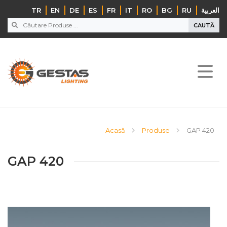
TR
EN
DE
ES
FR
IT
RO
BG
RU
‏العربية‏
CAUTĂ
Acasă
Produse
GAP 420
GAP 420