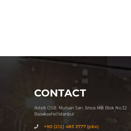
CONTACT
Ikitelli OSB. Mutsan San. Sitesi M8 Blok No:32
Basaksehir/Istanbul
+90 (212) 483 3777 (pbx)