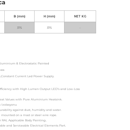
ca
B (mm)
H (mm)
NET KG
375
375
-
Aluminium & Electrostatic Painted
ass
,Constant Current Led Power Supply.
iciency with High Lumen Output LED's and Low-Loss
t Values with Pure Aluminium Heatsink.
 Izolasyonu
ability against dust, humidity and water.
 mounted on a mast or steel wire rope.
 RAL Applicable Body Painting..
le and Serviceable Electrical Elements Part.