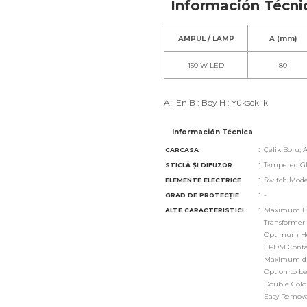
Información Técni
AMPUL / LAMP
A (mm)
150 W LED
80
A : En B : Boy H : Yükseklik
Información Técnica
:
Çelik Boru, 
CARCASA
:
Tempered Gl
STICLĂ ȘI DIFUZOR
:
Switch Mode
ELEMENTE ELECTRICE
:
-
GRAD DE PROTECȚIE
:
Maximum Eff
ALTE CARACTERISTICI
Transformer
Optimum Hea
EPDM Conta
Maximum dur
Option to be
Double Color
Easy Removab