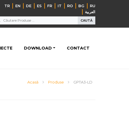
TR
EN
DE
ES
FR
IT
RO
BG
RU
‏العربية‏
CAUTĂ
IECTE
DOWNLOAD
CONTACT
Acasă
Produse
GPTA3-LD