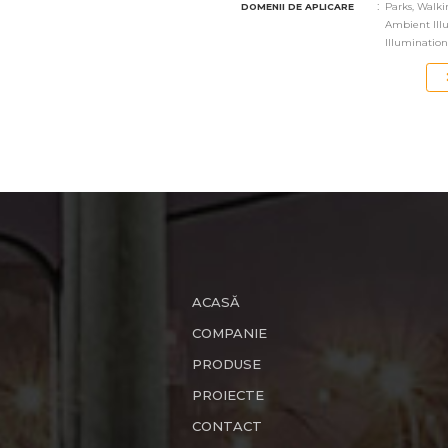
:
Parks, Walk
DOMENII DE APLICARE
Ambient Illu
Illumination
ACASĂ
COMPANIE
PRODUSE
PROIECTE
CONTACT