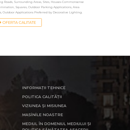
ing Roads, Surrounding Areas, Sites, Houses-Commonsense
mination, Squares, Outdoor Parking Applications, Area
s, Outdoor Applications Preferred by Decorative Lighting.
OFERTA CALITATE
INFORMAȚII TEHNICE
POLITICA CALITĂȚII
VIZIUNEA ȘI MISIUNEA
MASİNİLE NOASTRE
MEDIUL ÎN DOMENIUL MEDIULUI ȘI
POLITICA SĂNĂTATEA AFACERII