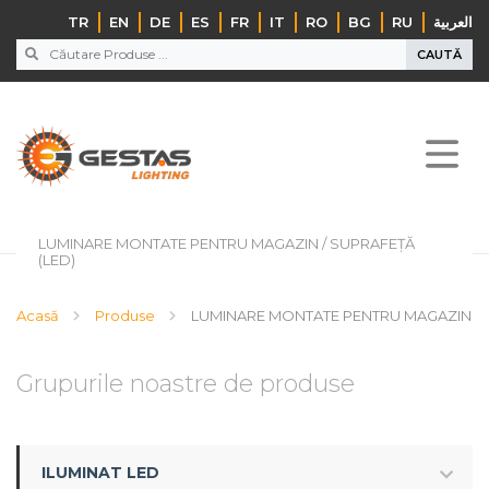
TR
EN
DE
ES
FR
IT
RO
BG
RU
‏العربية‏
CAUTĂ
LUMINARE MONTATE PENTRU MAGAZIN / SUPRAFEȚĂ
(LED)
Acasă
Produse
LUMINARE MONTATE PENTRU MAGAZIN / S
Grupurile noastre de produse
ILUMINAT LED