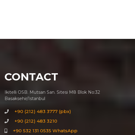
CONTACT
Ikitelli OSB. Mutsan San. Sitesi M8 Blok No:32
Basaksehir/Istanbul
+90 (212) 483 3777 (pbx)
+90 (212) 483 3210
+90 532 131 0535 WhatsApp