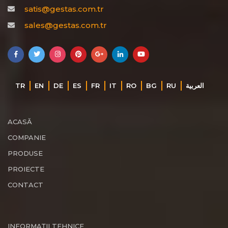
satis@gestas.com.tr
sales@gestas.com.tr
TR
EN
DE
ES
FR
IT
RO
BG
RU
‏العربية‏
ACASĂ
COMPANIE
PRODUSE
PROIECTE
CONTACT
INFORMAȚII TEHNICE